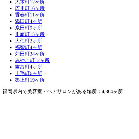
大木町
12ヶ所
広川町
16ヶ所
香春町
11ヶ所
添田町
4ヶ所
糸田町
9ヶ所
川崎町
15ヶ所
大任町
3ヶ所
福智町
4ヶ所
苅田町
34ヶ所
みやこ町
12ヶ所
吉富町
4ヶ所
上毛町
6ヶ所
築上町
19ヶ所
福岡県内で美容室・ヘアサロンがある場所：4,364ヶ所