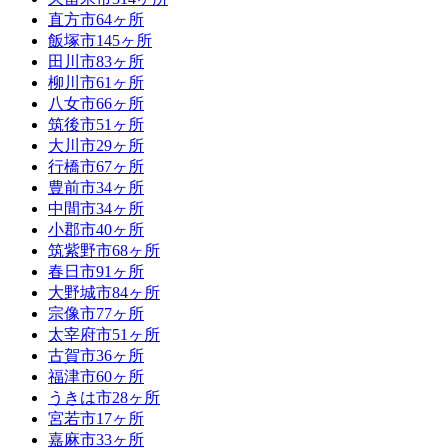
直方市
64ヶ所
飯塚市
145ヶ所
田川市
83ヶ所
柳川市
61ヶ所
八女市
66ヶ所
筑後市
51ヶ所
大川市
29ヶ所
行橋市
67ヶ所
豊前市
34ヶ所
中間市
34ヶ所
小郡市
40ヶ所
筑紫野市
68ヶ所
春日市
91ヶ所
大野城市
84ヶ所
宗像市
77ヶ所
太宰府市
51ヶ所
古賀市
36ヶ所
福津市
60ヶ所
うきは市
28ヶ所
宮若市
17ヶ所
嘉麻市
33ヶ所