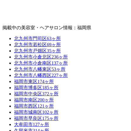
掲載中の美容室・ヘアサロン情報：福岡県
北九州市門司区
63ヶ所
北九州市若松区
69ヶ所
北九州市戸畑区
35ヶ所
北九州市小倉北区
236ヶ所
北九州市小倉南区
137ヶ所
北九州市八幡東区
53ヶ所
北九州市八幡西区
227ヶ所
福岡市東区
174ヶ所
福岡市博多区
185ヶ所
福岡市中央区
372ヶ所
福岡市南区
200ヶ所
福岡市西区
121ヶ所
福岡市城南区
102ヶ所
福岡市早良区
175ヶ所
大牟田市
127ヶ所
久留米市
314ヶ所