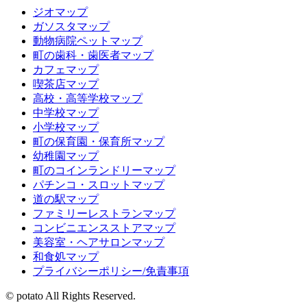
ジオマップ
ガソスタマップ
動物病院ペットマップ
町の歯科・歯医者マップ
カフェマップ
喫茶店マップ
高校・高等学校マップ
中学校マップ
小学校マップ
町の保育園・保育所マップ
幼稚園マップ
町のコインランドリーマップ
パチンコ・スロットマップ
道の駅マップ
ファミリーレストランマップ
コンビニエンスストアマップ
美容室・ヘアサロンマップ
和食処マップ
プライバシーポリシー/免責事項
© potato All Rights Reserved.