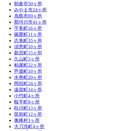
朝倉市
50ヶ所
みやま市
24ヶ所
糸島市
69ヶ所
那珂川市
41ヶ所
宇美町
16ヶ所
篠栗町
11ヶ所
志免町
35ヶ所
須恵町
10ヶ所
新宮町
15ヶ所
久山町
3ヶ所
粕屋町
22ヶ所
芦屋町
10ヶ所
水巻町
20ヶ所
岡垣町
24ヶ所
遠賀町
14ヶ所
小竹町
4ヶ所
鞍手町
8ヶ所
桂川町
13ヶ所
筑前町
12ヶ所
東峰村
1ヶ所
大刀洗町
4ヶ所