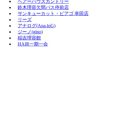
ヘアーハウスカントリー
鈴木理容欠間バス停前店
サンキューカット・ピアゴ 幸田店
リーズ
アナログ(Ana‐loG)
ジーノ(gino)
稲吉理容館
HAIR一期一会