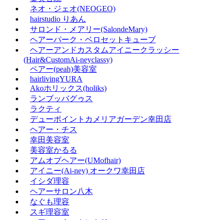
ネオ・ジェオ(NEOGEO)
hairstudio りあん
サロンド・メアリー(SalondeMary)
ヘアーパーク・ベロセットキューブ
ヘアーアンドカスタムアイニークラッシー
(Hair&CustomAi‐neyclassy)
ペアー(peah)美容室
hairlivingYURA
Akoホリックス(holiks)
ランブッバグゥス
ラクティ
デューポイントカメリアガーデン幸田店
ヘアー・チス
幸田美容室
美容室かるる
アムオブヘアー(UMofhair)
アイニー(Ai‐ney) オークワ幸田店
イシダ理容
ヘアーサロン八木
なぐも理容
スギ理容室