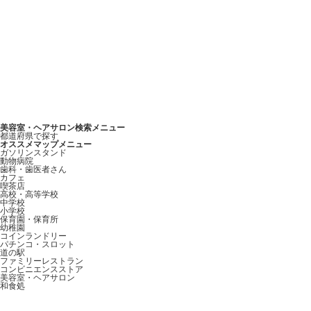
美容室・ヘアサロン検索メニュー
都道府県で探す
オススメマップメニュー
ガソリンスタンド
動物病院
歯科・歯医者さん
カフェ
喫茶店
高校・高等学校
中学校
小学校
保育園・保育所
幼稚園
コインランドリー
パチンコ・スロット
道の駅
ファミリーレストラン
コンビニエンスストア
美容室・ヘアサロン
和食処