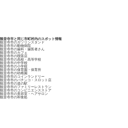
観音寺市と同じ市町村内のスポット情報
観音寺市のガソリンスタンド
観音寺市の動物病院
観音寺市の歯科・歯医者さん
観音寺市のカフェ
観音寺市の喫茶店
観音寺市の高校・高等学校
観音寺市の中学校
観音寺市の小学校
観音寺市の保育園・保育所
観音寺市の幼稚園
観音寺市のコインランドリー
観音寺市のパチンコ・スロット店
観音寺市の道の駅
観音寺市のファミリーレストラン
観音寺市のコンビニエンスストア
観音寺市の美容室・ヘアサロン
観音寺市の和食処