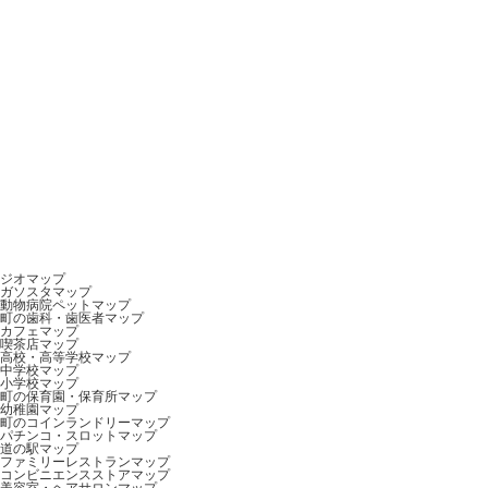
ジオマップ
ガソスタマップ
動物病院ペットマップ
町の歯科・歯医者マップ
カフェマップ
喫茶店マップ
高校・高等学校マップ
中学校マップ
小学校マップ
町の保育園・保育所マップ
幼稚園マップ
町のコインランドリーマップ
パチンコ・スロットマップ
道の駅マップ
ファミリーレストランマップ
コンビニエンスストアマップ