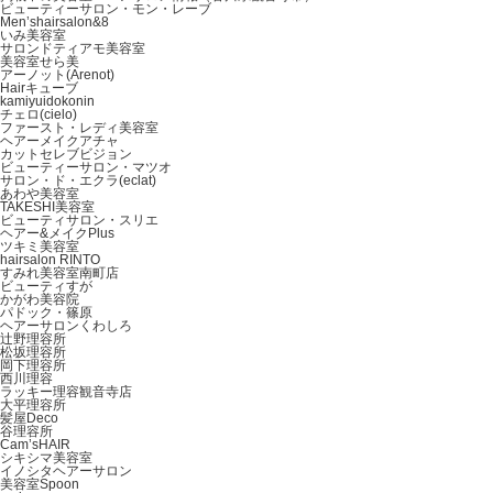
ビューティーサロン・モン・レーブ
Men’shairsalon&8
いみ美容室
サロンドティアモ美容室
美容室せら美
アーノット(Arenot)
Hairキューブ
kamiyuidokonin
チェロ(cielo)
ファースト・レディ美容室
ヘアーメイクアチャ
カットセレブビジョン
ビューティーサロン・マツオ
サロン・ド・エクラ(eclat)
あわや美容室
TAKESHI美容室
ビューティサロン・スリエ
ヘアー&メイクPlus
ツキミ美容室
hairsalon RINTO
すみれ美容室南町店
ビューティすが
かがわ美容院
パドック・篠原
ヘアーサロンくわしろ
辻野理容所
松坂理容所
岡下理容所
西川理容
ラッキー理容観音寺店
大平理容所
髪屋Deco
谷理容所
Cam’sHAIR
シキシマ美容室
イノシタヘアーサロン
美容室Spoon