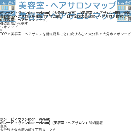
ボンービィヴァン(bonーvivant)（大分県大分市）の美容室・ヘアサロン情報 - 全
美容室・ヘアサロンを住所付きでご紹介！日本全国の美容室・ヘアサロン検索サイ
の美容室・ヘアサロンマップ」
都道府県から探す
ジオマップ
×
TOP
>
美容室・ヘアサロンを都道府県ごとに絞り込む
>
大分県
>
大分市
> ボンービィ
ボンービィヴァン(bonーvivant)
ボンービィヴァン(bonーvivant)（美容室・ヘアサロン）
詳細情報
住所
大分県大分市府内町１丁目６－２６