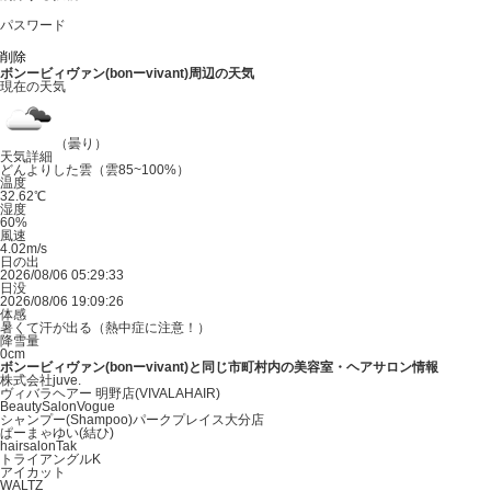
パスワード
ボンービィヴァン(bonーvivant)周辺の天気
現在の天気
（曇り）
天気詳細
どんよりした雲（雲85~100%）
温度
32.62℃
湿度
60%
風速
4.02m/s
日の出
2026/08/06 05:29:33
日没
2026/08/06 19:09:26
体感
暑くて汗が出る（熱中症に注意！）
降雪量
0cm
ボンービィヴァン(bonーvivant)と同じ市町村内の美容室・ヘアサロン情報
株式会社juve.
ヴィバラヘアー 明野店(VIVALAHAIR)
BeautySalonVogue
シャンプー(Shampoo)パークプレイス大分店
ぱーまゃゆい(結ひ)
hairsalonTak
トライアングルK
アイカット
WALTZ