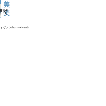
国各地の
ト「町
ヴァン(bonーvivant)