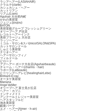
ラシアヘアー(LASIAHAIR)
クラルテ(clarte)
カシュカシュ・ヘアー
カットリアン
リアム(Liam)
Aguhair 大分府内町
かわの美容室
ジュジュ(joujou)
BATON.
美容室姫グループ フレッシュグリーン
オリーブヘア 戸次店
レコルトヘアーインク
美容プラージュ 大分店
ラッソヘアー
ミコル・サロン&スパ(micolSALON&SPA)
カットサロンドール
しゅとう美容室
ナリオヘアー
ヘアーサロンフィノ
フィルドール
ビロード
アグヘアー ボーテ大在店(Aguhairbeaute)
チャーム・ヘアー(charms・hair)
ラボーテ(LaBeaute)
ヒーリングヘアレビ(healinghairLebe)
Brilliant-D-ray
オータケ美容室
Mariana
Ange’deMer
オリーブヘア 富士見が丘店
ヘアー・カプニ
インティメイト
アンクールトレジャー美容室
ヘアスタッフルビ
池永美容室
銀座パーマ
エメ・ヘアー(Aimer・h‐air)