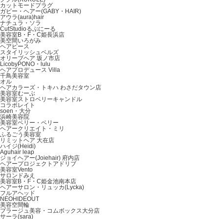
カットモードプラグ
ガビー・ヘアー(GABY・HAIR)
アウラ(aura)hair
ナチュラ・ソラ
CutStudioるぶにーる
美容室B・F・C姫長浜店
美空間いろがみ
ヘアピース
スタイリッシュベルズ
オリーブヘア 坂ノ市店
LicobyPONO・lulu
ヘアプロデュース Villa
千鳥美容室
オル
ヘアカラーズ・トキハ わさだタウン店
美容室むーぶ
美容室ストロベリーキャンドル
コラボレイト
soen・大分
浜崎美容院
美容室ベリー・ベリー
ヘアークリエイト・ミリ
ふるごう美容室
リミットヘア 大在店
ハイジ(Heidi)
Aguhair leap
ジョイヘアー(Joiehair) 府内店
ヘアープロジェクトアドリブ
美容室Vento
サロンドみえ
美容室B・F・C姫金池南本店
ヘアーサロン・リュッカ(Lycka)
フルアヘッド
NEOHIDEOUT
美容空間輪
プラージュ美容・コムボックス大分店
サーラ(sara)