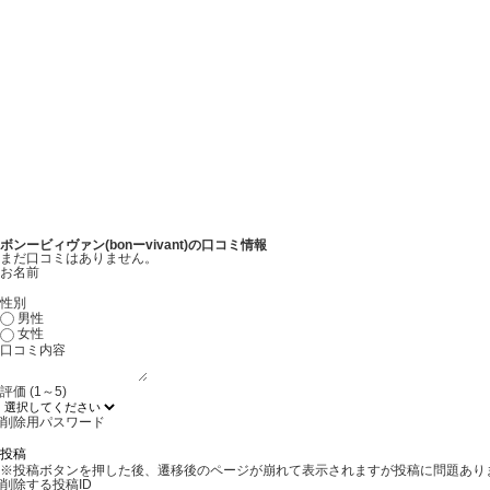
ボンービィヴァン(bonーvivant)の口コミ情報
まだ口コミはありません。
お名前
性別
男性
女性
口コミ内容
評価 (1～5)
削除用パスワード
※投稿ボタンを押した後、遷移後のページが崩れて表示されますが投稿に問題あり
削除する投稿ID