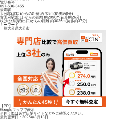
電話番号
097-536-3455
最寄駅
大分駅(北口)からの距離 約709m(徒歩約8分)
古国府駅(出口)からの距離 約2096m(徒歩約26分)
牧(大分県)駅(出口)からの距離 約3036m(徒歩約37分)
キーワード
一覧
大分県
大分市
【PR】
Googleマップで表示
※伺う際は必ず店舗サイトなどをご確認ください。
最終更新日：2025年3月13日