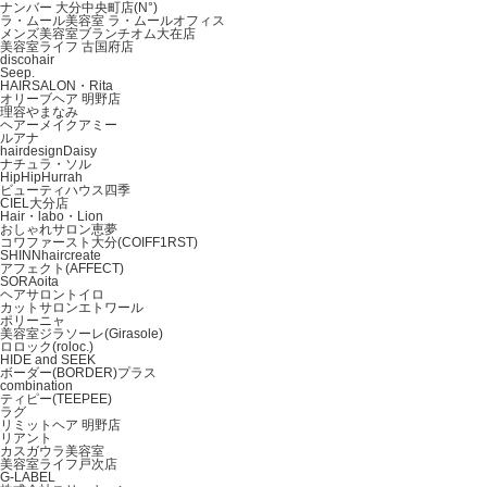
ナンバー 大分中央町店(N°)
ラ・ムール美容室 ラ・ムールオフィス
メンズ美容室ブランチオム大在店
美容室ライフ 古国府店
discohair
Seep.
HAIRSALON・Rita
オリーブヘア 明野店
理容やまなみ
ヘアーメイクアミー
ルアナ
hairdesignDaisy
ナチュラ・ソル
HipHipHurrah
ビューティハウス四季
CIEL大分店
Hair・labo・Lion
おしゃれサロン恵夢
コワファースト大分(COIFF1RST)
SHINNhaircreate
アフェクト(AFFECT)
SORAoita
ヘアサロントイロ
カットサロンエトワール
ポリーニャ
美容室ジラソーレ(Girasole)
ロロック(roloc.)
HIDE and SEEK
ボーダー(BORDER)プラス
combination
ティピー(TEEPEE)
ラグ
リミットヘア 明野店
リアント
カスガウラ美容室
美容室ライフ戸次店
G‐LABEL