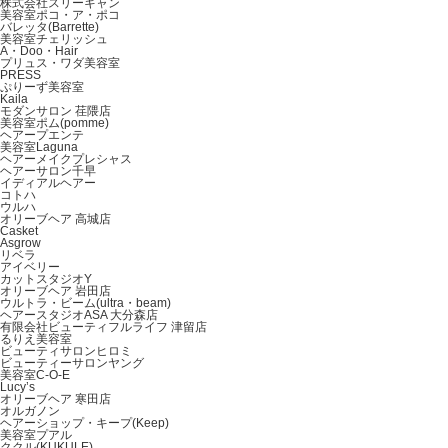
株式会社スリーキャン
美容室ポコ・ア・ポコ
バレッタ(Barrette)
美容室チェリッシュ
A・Doo・Hair
プリュス・ワダ美容室
PRESS
ぷりーず美容室
Kaila
モダンサロン 荏隈店
美容室ポム(pomme)
ヘアープエンテ
美容室Laguna
ヘアーメイクプレシャス
ヘアーサロン千早
イディアルヘアー
コトハ
ウルハ
オリーブヘア 高城店
Casket
Asgrow
リベラ
アイベリー
カットスタジオY
オリーブヘア 岩田店
ウルトラ・ビーム(ultra・beam)
ヘアースタジオASA 大分森店
有限会社ビューティフルライフ 津留店
るりえ美容室
ビューティサロンヒロミ
ビューティーサロンヤング
美容室C‐O‐E
Lucy’s
オリーブヘア 寒田店
オルガノン
ヘアーショップ・キープ(Keep)
美容室プアル
ククル(KUKULE)