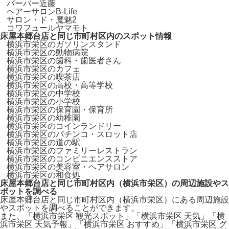
バーバー近藤
ヘアーサロンB‐Life
サロン・ド・魔魅2
コワフュールヤマモト
床屋本郷台店と同じ市町村区内のスポット情報
横浜市栄区のガソリンスタンド
横浜市栄区の動物病院
横浜市栄区の歯科・歯医者さん
横浜市栄区のカフェ
横浜市栄区の喫茶店
横浜市栄区の高校・高等学校
横浜市栄区の中学校
横浜市栄区の小学校
横浜市栄区の保育園・保育所
横浜市栄区の幼稚園
横浜市栄区のコインランドリー
横浜市栄区のパチンコ・スロット店
横浜市栄区の道の駅
横浜市栄区のファミリーレストラン
横浜市栄区のコンビニエンスストア
横浜市栄区の美容室・ヘアサロン
横浜市栄区の和食処
床屋本郷台店と同じ市町村区内（横浜市栄区）の周辺施設やス
ポットを調べる
床屋本郷台店と同じ市町村区内（横浜市栄区）にある周辺施設
やスポットを調べることができます。
また、「横浜市栄区 観光スポット」「横浜市栄区 天気」「横
浜市栄区 天気予報」「横浜市栄区 おすすめ」「横浜市栄区 グ