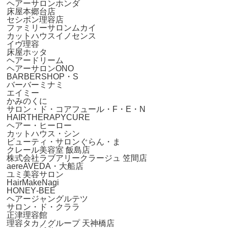
ヘアーサロンホンダ
床屋本郷台店
セシボン理容店
ファミリーサロンムカイ
カットハウスイノセンス
イヴ理容
床屋ホッタ
ヘアードリーム
ヘアーサロンONO
BARBERSHOP・S
バーバーミナミ
エイミー
かみのくに
サロン・ド・コアフュール・F・E・N
HAIRTHERAPYCURE
ヘアー・ヒーロー
カットハウス・シン
ビューティ・サロンぐらん・ま
クレール美容室 飯島店
株式会社ラブアリークラージュ 笠間店
aereAVEDA・大船店
ユミ美容サロン
HairMakeNagi
HONEY‐BEE
ヘアージャングルテツ
サロン・ド・クララ
正津理容館
理容タカノグループ 天神橋店