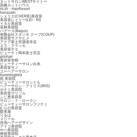
カットサロンWESTサイトー
高橋カットハウス
ALIA・HairResort
hanazato
シェリエ(CHERIE)美容室
美容室レイリー(LEI・RI)
イタル美容室
若林美容院
バグース(Bagus)
有限会社スタジオ クープ(COUP)
美容室サクヤヒメ
アクア富士宮源道寺店
エラ・クラッセ
美容室チエ
ビューティ岡本富士宮店
grinhair
美容室杏樹
ビューティーサロン白糸
美容室サノ
ユーヘアーサロン
hummingbird
苑 美容院
ビューティーサロンとも
ヘアーサロン・アイリス(IRIS)
ホナミ美容院
美容室マリソル
ふじ恵美容室
サロン・ド・ローラン
ビューティーサロンフジナミ
むらの美容室
髪美屋
りるは
スリール
赤池ヘアーデザイン
アイコ美容院
やべ美容院
神賀美容院