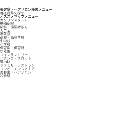
美容室・ヘアサロン検索メニュー
都道府県で探す
オススメマップメニュー
ガソリンスタンド
動物病院
歯科・歯医者さん
カフェ
喫茶店
高校・高等学校
中学校
小学校
保育園・保育所
幼稚園
コインランドリー
パチンコ・スロット
道の駅
ファミリーレストラン
コンビニエンスストア
美容室・ヘアサロン
和食処