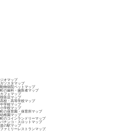
ジオマップ
ガソスタマップ
動物病院ペットマップ
町の歯科・歯医者マップ
カフェマップ
喫茶店マップ
高校・高等学校マップ
中学校マップ
小学校マップ
町の保育園・保育所マップ
幼稚園マップ
町のコインランドリーマップ
パチンコ・スロットマップ
道の駅マップ
ファミリーレストランマップ