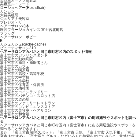
美容室オークラ粟倉店
美容室ル・シード
ローシュヘアー(Roshdhair)
カンカン
大宮美粧院
ジュリアナ美容室
プレジオ・K
ヘアーサロン柏木
理容プラージュカインズ 富士宮北町店
フラッグ
ヘアーサロン・ポピー
B
カシュカシュ(cache‐cache)
ビューティサロン310
ヘアーサロンアカバネと同じ市町村区内のスポット情報
富士宮市のガソリンスタンド
富士宮市の動物病院
富士宮市の歯科・歯医者さん
富士宮市のカフェ
富士宮市の喫茶店
富士宮市の高校・高等学校
富士宮市の中学校
富士宮市の小学校
富士宮市の保育園・保育所
富士宮市の幼稚園
富士宮市のコインランドリー
富士宮市のパチンコ・スロット店
富士宮市の道の駅
富士宮市のファミリーレストラン
富士宮市のコンビニエンスストア
富士宮市の美容室・ヘアサロン
富士宮市の和食処
ヘアーサロンアカバネと同じ市町村区内（富士宮市）の周辺施設やスポットを調べ
る
ヘアーサロンアカバネと同じ市町村区内（富士宮市）にある周辺施設やスポットを
調べることができます。
また、「富士宮市 観光スポット」「富士宮市 天気」「富士宮市 天気予報」「富士
宮市 おすすめ」「富士宮市 グルメ」などいろんな検索をかけてみると、意外な場