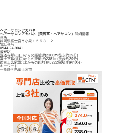
ヘアーサロンアカバネ
ヘアーサロンアカバネ（美容室・ヘアサロン）
詳細情報
住所
静岡県富士宮市小泉１５５８－２
電話番号
0544-24-9041
最寄駅
源道寺駅(出口)からの距離 約2366m(徒歩約29分)
富士宮駅(北口)からの距離 約2381m(徒歩約29分)
西富士宮駅(出口)からの距離 約3222m(徒歩約40分)
キーワード
一覧
静岡県
富士宮市