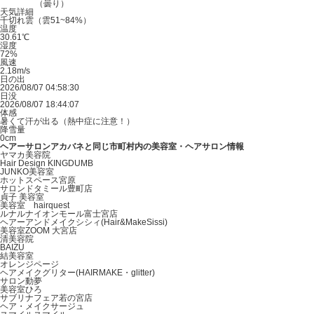
（曇り）
天気詳細
千切れ雲（雲51~84%）
温度
30.61℃
湿度
72%
風速
2.18m/s
日の出
2026/08/07 04:58:30
日没
2026/08/07 18:44:07
体感
暑くて汗が出る（熱中症に注意！）
降雪量
0cm
ヘアーサロンアカバネと同じ市町村内の美容室・ヘアサロン情報
ヤマカ美容院
Hair Design KINGDUMB
JUNKO美容室
ホットスペース宮原
サロンドタミール豊町店
貞子 美容室
美容室 hairquest
ルナルナイオンモール富士宮店
ヘアーアンドメイクシシィ(Hair&MakeSissi)
美容室ZOOM 大宮店
清美容院
BAIZU
結美容室
オレンジページ
ヘアメイクグリター(HAIRMAKE・glitter)
サロン動夢
美容室ひろ
サブリナフェア若の宮店
ヘア・メイクサージュ