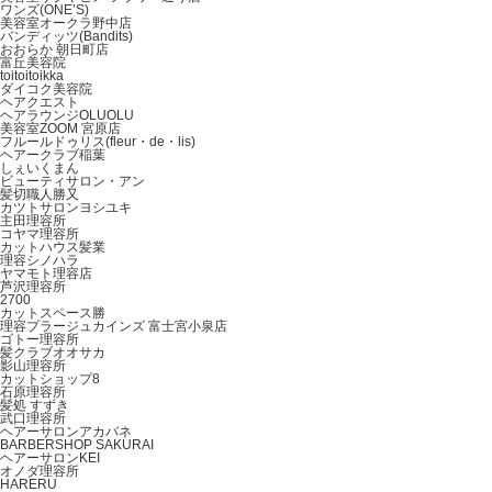
ワンズ(ONE’S)
美容室オークラ野中店
バンディッツ(Bandits)
おおらか 朝日町店
富丘美容院
toitoitoikka
ダイコク美容院
ヘアクエスト
ヘアラウンジOLUOLU
美容室ZOOM 宮原店
フルールドゥリス(fleur・de・lis)
ヘアークラブ稲葉
しぇいくまん
ビューティサロン・アン
髪切職人勝又
カツトサロンヨシユキ
主田理容所
コヤマ理容所
カットハウス髪業
理容シノハラ
ヤマモト理容店
芦沢理容所
2700
カットスペース勝
理容プラージュカインズ 富士宮小泉店
ゴトー理容所
髪クラブオオサカ
影山理容所
カットショップ8
石原理容所
髪処 すずき
武口理容所
ヘアーサロンアカバネ
BARBERSHOP SAKURAI
ヘアーサロンKEI
オノダ理容所
HARERU