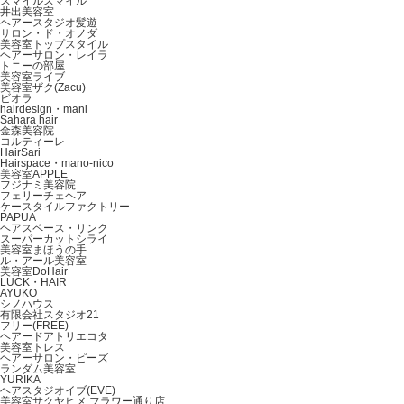
スマイルスマイル
井出美容室
ヘアースタジオ髪遊
サロン・ド・オノダ
美容室トップスタイル
ヘアーサロン・レイラ
トニーの部屋
美容室ライブ
美容室ザク(Zacu)
ビオラ
hairdesign・mani
Sahara hair
金森美容院
コルティーレ
HairSari
Hairspace・mano‐nico
美容室APPLE
フジナミ美容院
フェリーチェヘア
ケースタイルファクトリー
PAPUA
ヘアスペース・リンク
スーパーカットシライ
美容室まほうの手
ル・アール美容室
美容室DoHair
LUCK・HAIR
AYUKO
シノハウス
有限会社スタジオ21
フリー(FREE)
ヘアードアトリエコタ
美容室トレス
ヘアーサロン・ピーズ
ランダム美容室
YURIKA
ヘアスタジオイブ(EVE)
美容室サクヤヒメ フラワー通り店