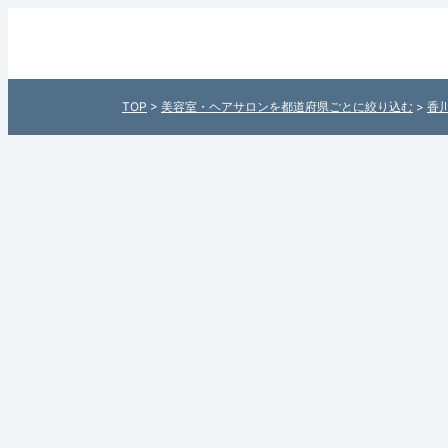
妙美容室（香川県さぬき市）の美
本全国の美容室・ヘアサロン検索
TOP
>
美容室・ヘアサロンを都道府県ごとに絞り込む
>
香