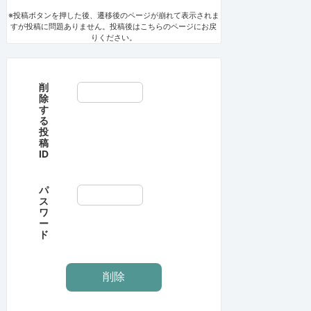
※投稿ボタンを押した後、遷移後のページが崩れて表示されま
すが投稿に問題ありません。投稿後はこちらのページにお戻
りください。
削
除
す
る
投
稿
ID
パ
ス
ワ
ー
ド