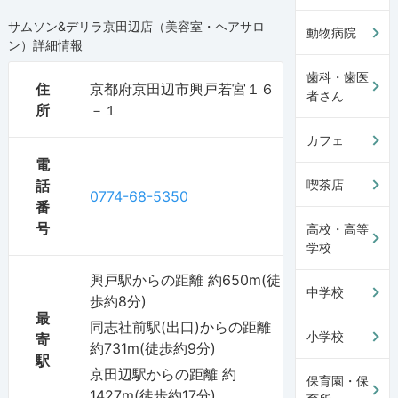
サムソン&デリラ京田辺店（美容室・ヘアサロ
動物病院
ン）
詳細情報
歯科・歯医
住
京都府京田辺市興戸若宮１６
者さん
所
－１
カフェ
電
話
喫茶店
0774-68-5350
番
号
高校・高等
学校
興戸駅からの距離 約650m(徒
中学校
歩約8分)
最
同志社前駅(出口)からの距離
小学校
寄
約731m(徒歩約9分)
駅
京田辺駅からの距離 約
保育園・保
1427m(徒歩約17分)