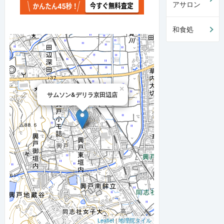
アサロン
和食処
×
サムソン&デリラ京田辺店
Leaflet
|
地理院タイル