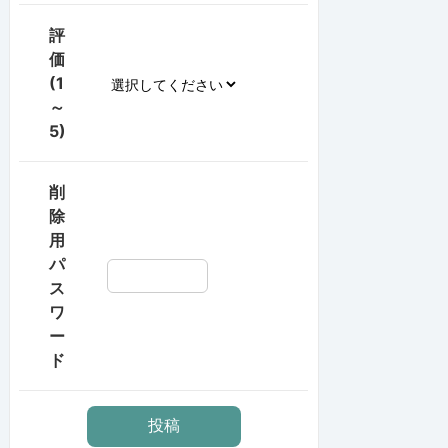
評
価
(1
～
5)
削
除
用
パ
ス
ワ
ー
ド