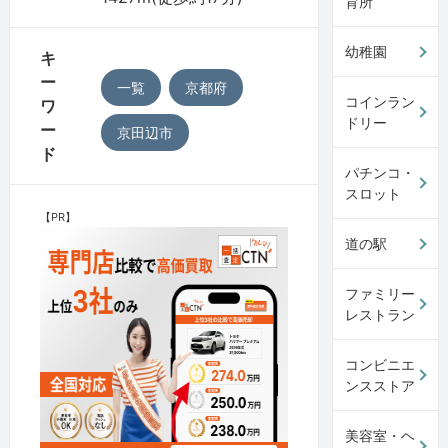
育所
幼稚園
キ
ー
一覧
京都府
コインラン
ワ
ドリー
ー
京田辺市
ド
パチンコ・
スロット
【PR】
道の駅
ファミリー
レストラン
コンビニエ
ンスストア
美容室・ヘ