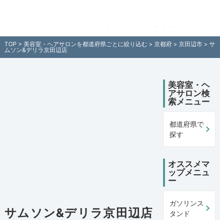
サムソン&デリラ京田辺店（京都府京田辺市）の美容室・ヘアサロン情報
国各地の美容室・ヘアサロンを住所付きでご紹介！日本全国の美容室
サロン検索サイト「町の美容室・ヘアサロンマップ」
TOP
>
美容室・ヘアサロンを都道府県ごとに絞り込む
>
京都府
>
京田辺市
> サ
ムソン&デリラ京田辺店
美容室・ヘ
アサロン検
索メニュー
都道府県で
探す
オススメマ
ップメニュ
ー
ガソリンス
サムソン&デリラ京田辺店
タンド