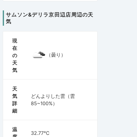
サムソン&デリラ京田辺店周辺の天
気
現
在
（曇り）
の
天
気
天
気
どんよりした雲（雲
詳
85~100%）
細
温
32.77℃
度