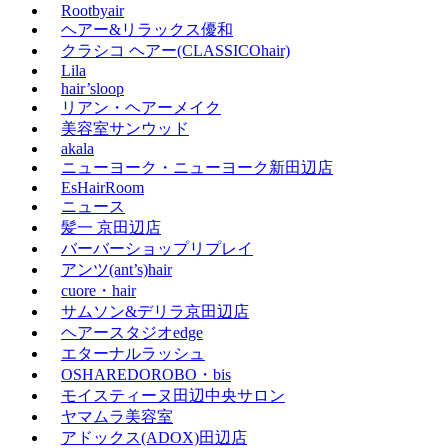
Rootbyair
ヘアー&リラックス優和
クラシコ ヘアー(CLASSICOhair)
Lila
hair’sloop
リアン・ヘアーメイク
美容室サンウッド
akala
ニューヨーク・ニューヨーク新田辺店
EsHairRoom
ニュース
髪一 京田辺店
バーバーショップリプレイ
アンツ(ant’s)hair
cuore・hair
サムソン&デリラ京田辺店
ヘアースタジオedge
エターナルラッシュ
OSHAREDOROBO・bis
モイスティーヌ田辺中央サロン
ヤマムラ美容室
アドックス(ADOX)田辺店