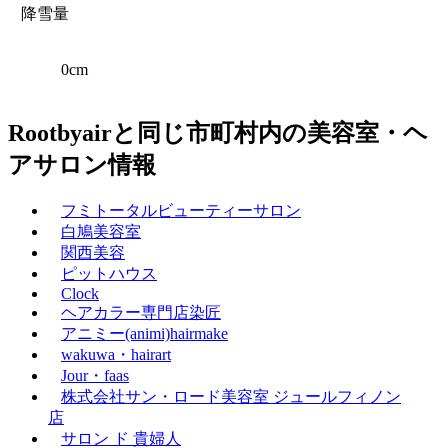
降雪量
0cm
Rootbyairと同じ市町村内の美容室・ヘ
アサロン情報
フミトータルビューティーサロン
白鳩美容室
関西美容
ピットハウス
Clock
ヘアカラー専門店染匠
アニミー(animi)hairmake
wakuwa・hairart
Jour・faas
株式会社サン・ロード美容室 ジュールフィノン
店
サロン ド 貴婦人