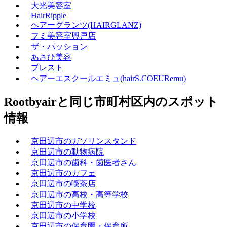
大光美容室
HairRipple
ヘアーグランツ(HAIRGLANZ)
フミ美容室興戸店
ザ・パッション
あさひ美容
プレスト
ヘアーエスクールエミュ(hairS.COEURemu)
Rootbyairと同じ市町村区内のスポット
情報
京田辺市のガソリンスタンド
京田辺市の動物病院
京田辺市の歯科・歯医者さん
京田辺市のカフェ
京田辺市の喫茶店
京田辺市の高校・高等学校
京田辺市の中学校
京田辺市の小学校
京田辺市の保育園・保育所